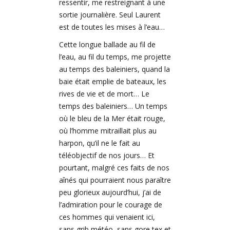
ressentir, me restreignant à une
sortie journalière. Seul Laurent
est de toutes les mises à l’eau…
Cette longue ballade au fil de
l’eau, au fil du temps, me projette
au temps des baleiniers, quand la
baie était emplie de bateaux, les
rives de vie et de mort… Le
temps des baleiniers… Un temps
où le bleu de la Mer était rouge,
où l’homme mitraillait plus au
harpon, qu’il ne le fait au
téléobjectif de nos jours… Et
pourtant, malgré ces faits de nos
aînés qui pourraient nous paraître
peu glorieux aujourd’hui, j’ai de
l’admiration pour le courage de
ces hommes qui venaient ici,
sans grib météo, sans gore tex et