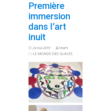
Première
immersion
dans l’art
inuit
team
24 mai 2019
LE MONDE DES GLACES