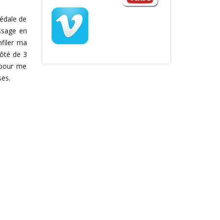
dédale de
ssage en
nfiler ma
côté de 3
 pour me
ses.