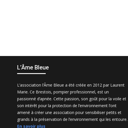
n
a
v
i
g
a
t
i
L’Âme Bleue
o
n
L’association l’Âme Bleue a été créée en 2012 par Laurent
Marie. Ce Brestois, pompier professionnel, est un
passionné d’apnée. Cette passion, son goût pour la voile et
son intérêt pour la protection de l’environnement l’ont
amené à créer une association pour sensibiliser petits et
grands à la préservation de l’environnement qui les entoure.
En savoir plus