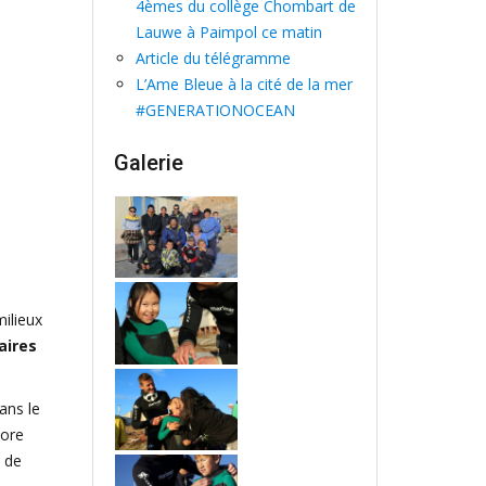
4èmes du collège Chombart de
Lauwe à Paimpol ce matin
Article du télégramme
L’Ame Bleue à la cité de la mer
#GENERATIONOCEAN
Galerie
milieux
aires
ans le
core
s de