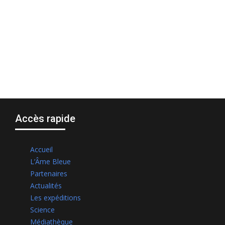
Accès rapide
Accueil
L’Âme Bleue
Partenaires
Actualités
Les expéditions
Science
Médiathèque