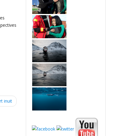
res
spectives
t inuit