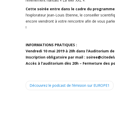
l’événement nantais « La Mer XXL ».
Cette soirée entre dans le cadre du programme
l’explorateur Jean-Louis Etienne, le conseiller scienti
encore viendront à votre rencontre afin de vous parle
!
INFORMATIONS PRATIQUES :
Vendredi 10 mai 2019 à 20h dans l’Auditorium de 
Inscription obligatoire par mail : soiree@cited
Accès à l’auditorium dès 20h – Fermeture des po
P
Découvrez le podcast de l’émision sur EUROPE1
o
s
t