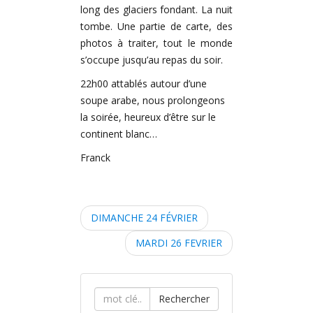
long des glaciers fondant. La nuit
tombe. Une partie de carte, des
photos à traiter, tout le monde
s’occupe jusqu’au repas du soir.
22h00 attablés autour d’une
soupe arabe, nous prolongeons
la soirée, heureux d’être sur le
continent blanc…
Franck
P
DIMANCHE 24 FÉVRIER
o
MARDI 26 FEVRIER
s
t
n
Rechercher