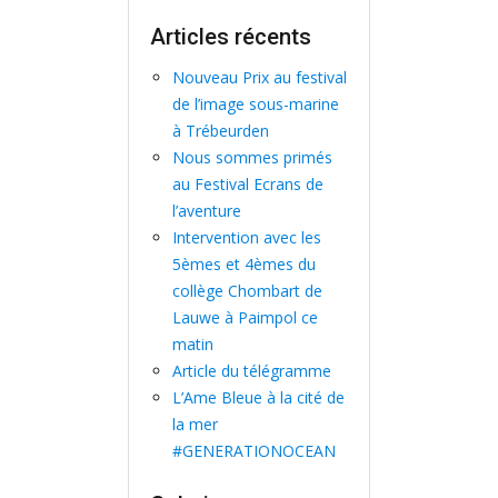
a
Articles récents
v
i
Nouveau Prix au festival
de l’image sous-marine
g
à Trébeurden
a
Nous sommes primés
t
au Festival Ecrans de
i
l’aventure
Intervention avec les
o
5èmes et 4èmes du
n
collège Chombart de
Lauwe à Paimpol ce
matin
Article du télégramme
L’Ame Bleue à la cité de
la mer
#GENERATIONOCEAN