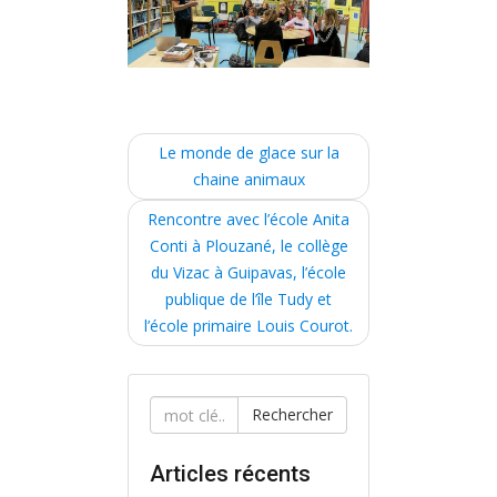
P
Le monde de glace sur la
o
chaine animaux
s
Rencontre avec l’école Anita
t
Conti à Plouzané, le collège
du Vizac à Guipavas, l’école
n
publique de l’île Tudy et
a
l’école primaire Louis Courot.
v
i
g
Rechercher
a
Articles récents
t