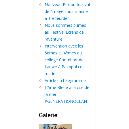
i
Nouveau Prix au festival
de l’image sous-marine
o
à Trébeurden
n
Nous sommes primés
au Festival Ecrans de
l’aventure
Intervention avec les
5èmes et 4èmes du
collège Chombart de
Lauwe à Paimpol ce
matin
Article du télégramme
L’Ame Bleue à la cité de
la mer
#GENERATIONOCEAN
Galerie