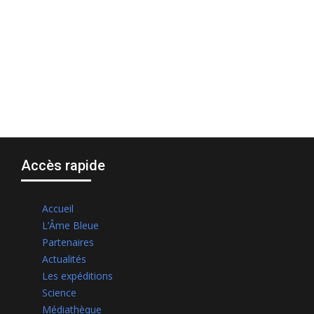
Accès rapide
Accueil
L’Âme Bleue
Partenaires
Actualités
Les expéditions
Science
Médiathèque