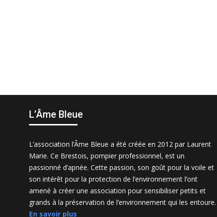
n
a
v
i
g
a
t
L’Âme Bleue
i
o
n
L’association l’Âme Bleue a été créée en 2012 par Laurent
Marie. Ce Brestois, pompier professionnel, est un
passionné d’apnée. Cette passion, son goût pour la voile et
son intérêt pour la protection de l’environnement l’ont
amené à créer une association pour sensibiliser petits et
grands à la préservation de l’environnement qui les entoure.
En savoir plus