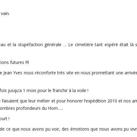
vain.
eau et la stupéfaction générale … Le cimetière tant espéré était là
ons futures !!!!
ne Jean Yves nous réconforte très vite en nous promettant une arrivé
 jusqu’a 1 mois pour le franchir à la voile !
aisaient que leur métier et pour honorer l’expédition 2010 et nos a
 sombres profondeurs du Horn…..
urt !
 de ce que nous avons pu voir, des émotions que nous avons pu vivr