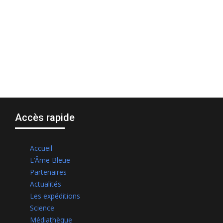
Accès rapide
Accueil
L’Âme Bleue
Partenaires
Actualités
Les expéditions
Science
Médiathèque