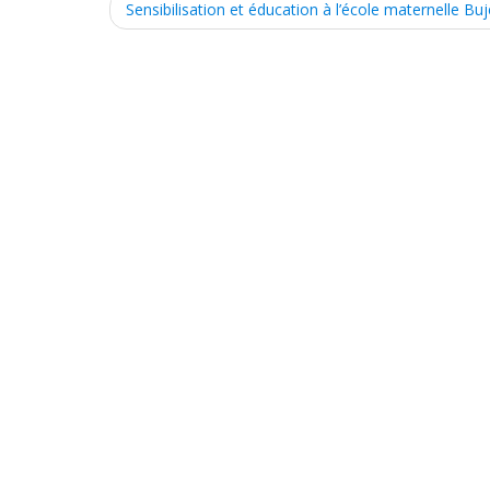
P
Sensibilisation et éducation à l’école maternelle Bu
o
s
t
n
a
v
i
g
a
t
i
o
n