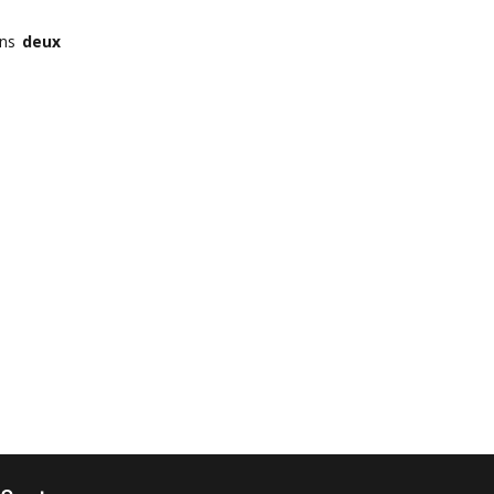
ons
deux